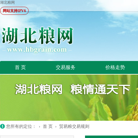
湖北粮网
网站支持IPV6
首 页
交易服务
价格走势
您所有的定位： ›
首 页
›
贸易粮交易规则