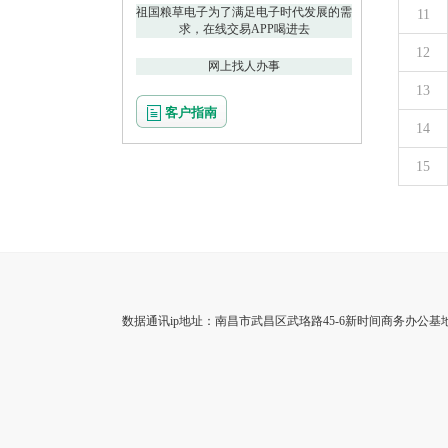
祖国粮草电子为了满足电子时代发展的需
11
求，在线交易APP喝进去
12
网上找人办事
13
客户指南
14
15
数据通讯ip地址：南昌市武昌区武珞路45-6新时间商务办公基地