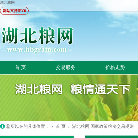
湖北粮网
网站支持IPV6
首 页
交易服务
价格走势
您所以在的具体位置： ›
首 页
›
湖北粮网:国家政策粮食交易规则